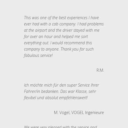
This was one of the best experiences I have
ever had with a cab company. I had problems
at the airport and the driver stayed with me
for over an hour and helped me sort
everything out. I would recommend this
company to anyone. Thank you for such
fabulous service!
R.M.
Ich möchte mich für den super Service Ihrer
Fahrer/in bedanken. Das war Klasse, sehr
flexibel und absolut empfehlenswert!
M. Vogel, VOGEL Ingenieure
We were very pleased with the service and