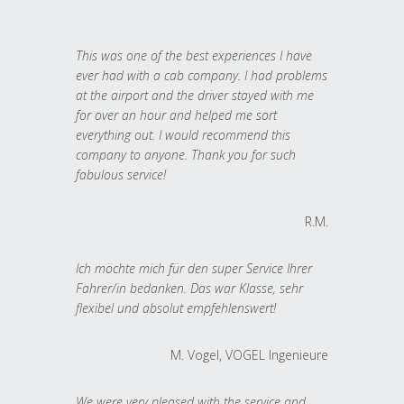
This was one of the best experiences I have
ever had with a cab company. I had problems
at the airport and the driver stayed with me
for over an hour and helped me sort
everything out. I would recommend this
company to anyone. Thank you for such
fabulous service!
R.M.
Ich möchte mich für den super Service Ihrer
Fahrer/in bedanken. Das war Klasse, sehr
flexibel und absolut empfehlenswert!
M. Vogel, VOGEL Ingenieure
We were very pleased with the service and