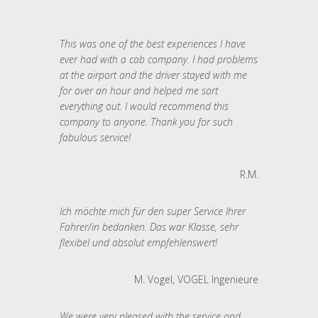
This was one of the best experiences I have
ever had with a cab company. I had problems
at the airport and the driver stayed with me
for over an hour and helped me sort
everything out. I would recommend this
company to anyone. Thank you for such
fabulous service!
R.M.
Ich möchte mich für den super Service Ihrer
Fahrer/in bedanken. Das war Klasse, sehr
flexibel und absolut empfehlenswert!
M. Vogel, VOGEL Ingenieure
We were very pleased with the service and