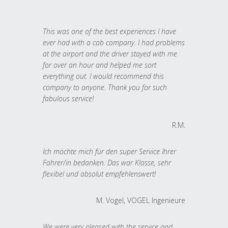
This was one of the best experiences I have
ever had with a cab company. I had problems
at the airport and the driver stayed with me
for over an hour and helped me sort
everything out. I would recommend this
company to anyone. Thank you for such
fabulous service!
R.M.
Ich möchte mich für den super Service Ihrer
Fahrer/in bedanken. Das war Klasse, sehr
flexibel und absolut empfehlenswert!
M. Vogel, VOGEL Ingenieure
We were very pleased with the service and