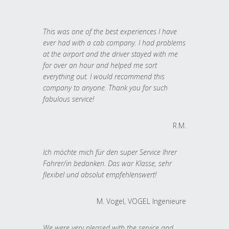
This was one of the best experiences I have
ever had with a cab company. I had problems
at the airport and the driver stayed with me
for over an hour and helped me sort
everything out. I would recommend this
company to anyone. Thank you for such
fabulous service!
R.M.
Ich möchte mich für den super Service Ihrer
Fahrer/in bedanken. Das war Klasse, sehr
flexibel und absolut empfehlenswert!
M. Vogel, VOGEL Ingenieure
We were very pleased with the service and