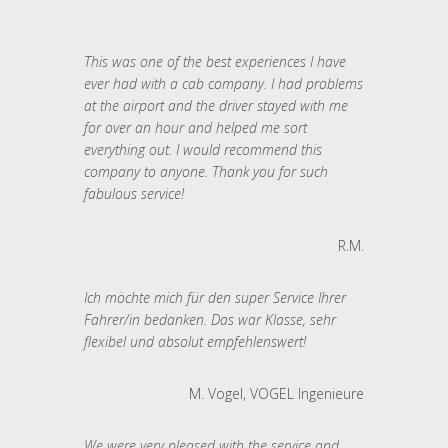
This was one of the best experiences I have
ever had with a cab company. I had problems
at the airport and the driver stayed with me
for over an hour and helped me sort
everything out. I would recommend this
company to anyone. Thank you for such
fabulous service!
R.M.
Ich möchte mich für den super Service Ihrer
Fahrer/in bedanken. Das war Klasse, sehr
flexibel und absolut empfehlenswert!
M. Vogel, VOGEL Ingenieure
We were very pleased with the service and