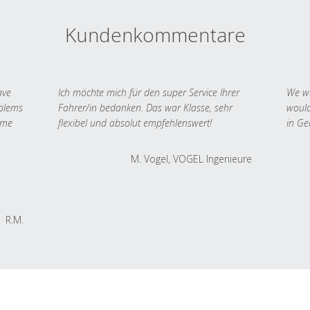
Kundenkommentare
ave
Ich möchte mich für den super Service Ihrer
We we
oblems
Fahrer/in bedanken. Das war Klasse, sehr
would
 me
flexibel und absolut empfehlenswert!
in Ge
M. Vogel, VOGEL Ingenieure
R.M.