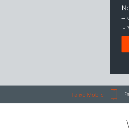
No
S
R
Talixo Mobile
Fa