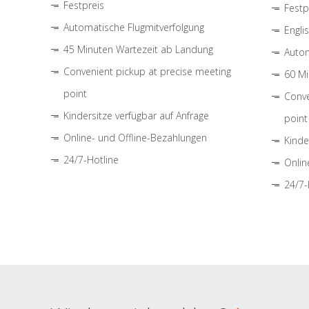
Festpreis
Festp
Automatische Flugmitverfolgung
Engli
45 Minuten Wartezeit ab Landung
Autom
Convenient pickup at precise meeting
60 Mi
point
Conve
Kindersitze verfügbar auf Anfrage
point
Online- und Offline-Bezahlungen
Kinde
24/7-Hotline
Onlin
24/7-