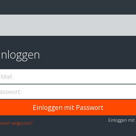
inloggen
-Mail:
asswort:
Einloggen mit
swort vergessen?