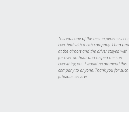
This was one of the best experiences I h
ever had with a cab company. I had pr
at the airport and the driver stayed with
for over an hour and helped me sort
everything out. I would recommend this
company to anyone. Thank you for such
fabulous service!