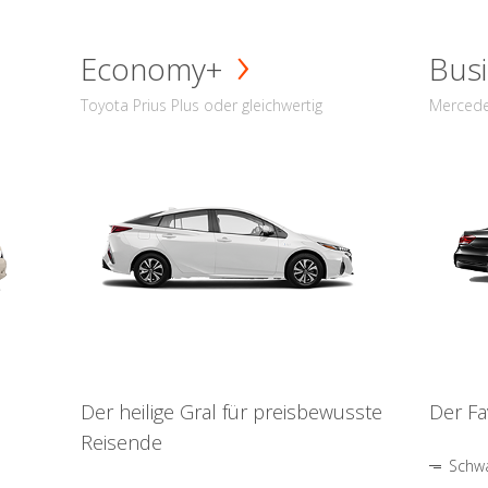
Economy+
Busi
Toyota Prius Plus oder gleichwertig
Mercede
Der heilige Gral für preisbewusste
Der Fa
Reisende
Schwa