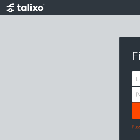
E
E
P
Pas