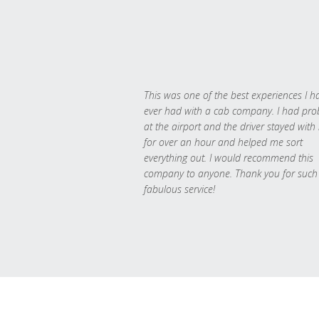
This was one of the best experiences I h
ever had with a cab company. I had pr
at the airport and the driver stayed with
for over an hour and helped me sort
everything out. I would recommend this
company to anyone. Thank you for such
fabulous service!