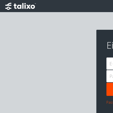
E
E
P
Pas