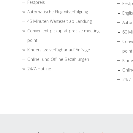
Festpreis
Festp
Automatische Flugmitverfolgung
Engli
45 Minuten Wartezeit ab Landung
Autom
Convenient pickup at precise meeting
60 Mi
point
Conve
Kindersitze verfügbar auf Anfrage
point
Online- und Offline-Bezahlungen
Kinde
24/7-Hotline
Onlin
24/7-