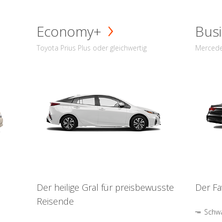
Economy+
Busi
Toyota Prius Plus oder gleichwertig
Mercede
Der heilige Gral für preisbewusste
Der Fa
Reisende
Schwa