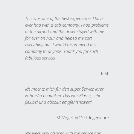
This was one of the best experiences I have
ever had with a cab company. I had problems
at the airport and the driver stayed with me
for over an hour and helped me sort
everything out. I would recommend this
company to anyone. Thank you for such
fabulous service!
R.M.
Ich möchte mich für den super Service Ihrer
Fahrer/in bedanken. Das war Klasse, sehr
flexibel und absolut empfehlenswert!
M. Vogel, VOGEL Ingenieure
We were very pleased with the service and