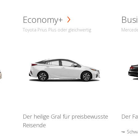
Economy+
Busi
Toyota Prius Plus oder gleichwertig
Mercede
Der heilige Gral für preisbewusste
Der Fa
Reisende
Schwa