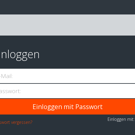
inloggen
-Mail:
asswort:
Einloggen mit
swort vergessen?