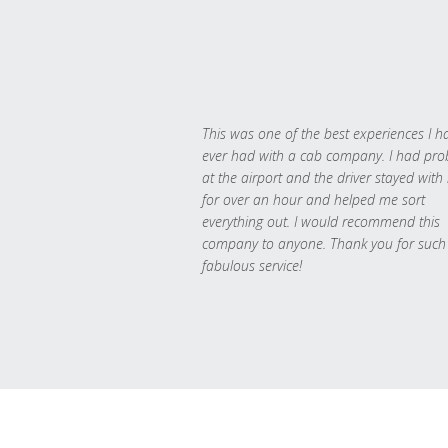
This was one of the best experiences I h
ever had with a cab company. I had pr
at the airport and the driver stayed with
for over an hour and helped me sort
everything out. I would recommend this
company to anyone. Thank you for such
fabulous service!