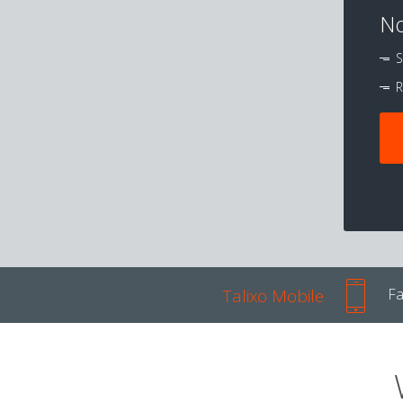
No
S
R
Talixo Mobile
Fa