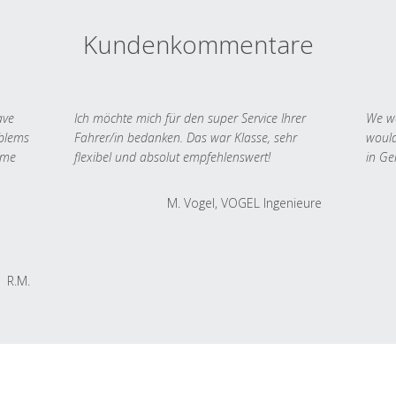
Kundenkommentare
ave
Ich möchte mich für den super Service Ihrer
We we
oblems
Fahrer/in bedanken. Das war Klasse, sehr
would
 me
flexibel und absolut empfehlenswert!
in Ge
M. Vogel, VOGEL Ingenieure
R.M.