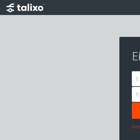
E
E
P
Pas