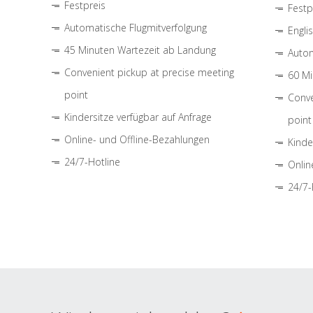
Festpreis
Festp
Automatische Flugmitverfolgung
Engli
45 Minuten Wartezeit ab Landung
Autom
Convenient pickup at precise meeting
60 Mi
point
Conve
Kindersitze verfügbar auf Anfrage
point
Online- und Offline-Bezahlungen
Kinde
24/7-Hotline
Onlin
24/7-