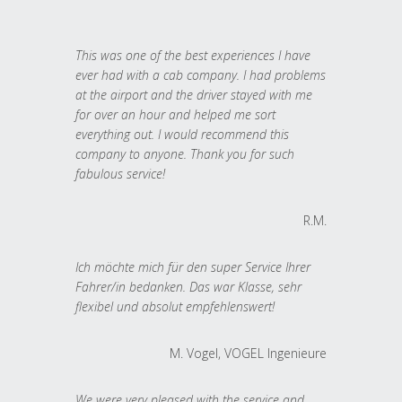
This was one of the best experiences I have
ever had with a cab company. I had problems
at the airport and the driver stayed with me
for over an hour and helped me sort
everything out. I would recommend this
company to anyone. Thank you for such
fabulous service!
R.M.
Ich möchte mich für den super Service Ihrer
Fahrer/in bedanken. Das war Klasse, sehr
flexibel und absolut empfehlenswert!
M. Vogel, VOGEL Ingenieure
We were very pleased with the service and