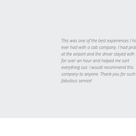
This was one of the best experiences I h
ever had with a cab company. I had pr
at the airport and the driver stayed with
for over an hour and helped me sort
everything out. I would recommend this
company to anyone. Thank you for such
fabulous service!