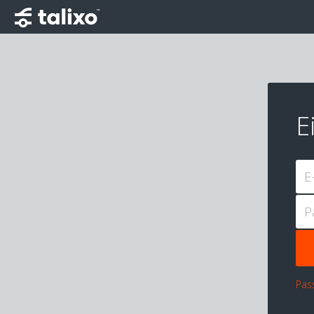
E
E
P
Pas