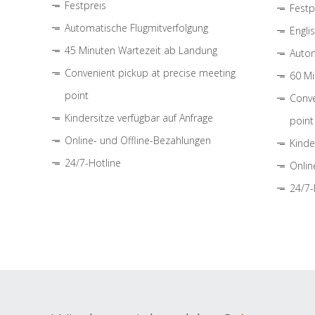
Festpreis
Festp
Automatische Flugmitverfolgung
Engli
45 Minuten Wartezeit ab Landung
Autom
Convenient pickup at precise meeting
60 Mi
point
Conve
Kindersitze verfügbar auf Anfrage
point
Online- und Offline-Bezahlungen
Kinde
24/7-Hotline
Onlin
24/7-