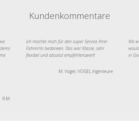
Kundenkommentare
ave
Ich möchte mich für den super Service Ihrer
We we
oblems
Fahrer/in bedanken. Das war Klasse, sehr
would
 me
flexibel und absolut empfehlenswert!
in Ge
M. Vogel, VOGEL Ingenieure
R.M.