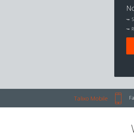
No
S
R
Talixo Mobile
Fa