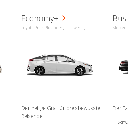
Economy+
Busi
Toyota Prius Plus oder gleichwertig
Mercede
Der heilige Gral für preisbewusste
Der Fa
Reisende
Schwa