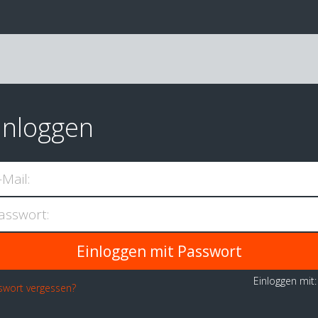
inloggen
-Mail:
asswort:
Einloggen mit
swort vergessen?