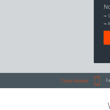
No
S
R
Talixo Mobile
Fa