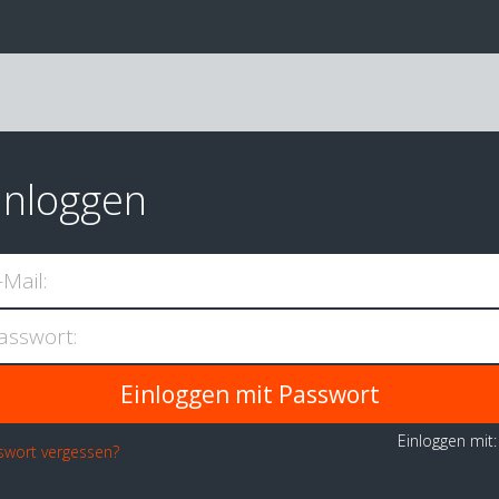
inloggen
-Mail:
asswort:
Einloggen mit
swort vergessen?