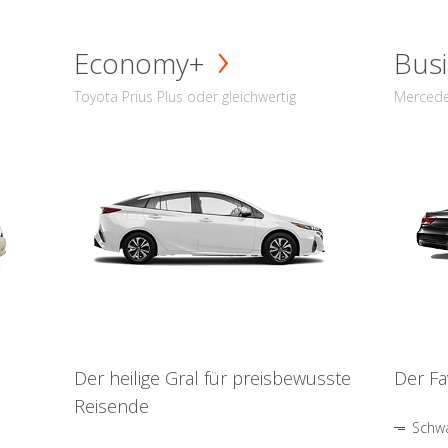
Economy+
Busi
Toyota Prius Plus oder gleichwertig
Mercede
Der heilige Gral für preisbewusste
Der Fa
Reisende
Schwa