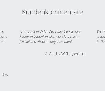
Kundenkommentare
ave
Ich möchte mich für den super Service Ihrer
We we
oblems
Fahrer/in bedanken. Das war Klasse, sehr
would
 me
flexibel und absolut empfehlenswert!
in Ge
M. Vogel, VOGEL Ingenieure
R.M.