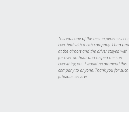
This was one of the best experiences I h
ever had with a cab company. I had pr
at the airport and the driver stayed with
for over an hour and helped me sort
everything out. I would recommend this
company to anyone. Thank you for such
fabulous service!