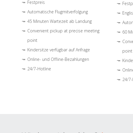
Festpreis
Festp
Automatische Flugmitverfolgung
Engli
45 Minuten Wartezeit ab Landung
Autom
Convenient pickup at precise meeting
60 Mi
point
Conve
Kindersitze verfügbar auf Anfrage
point
Online- und Offline-Bezahlungen
Kinde
24/7-Hotline
Onlin
24/7-