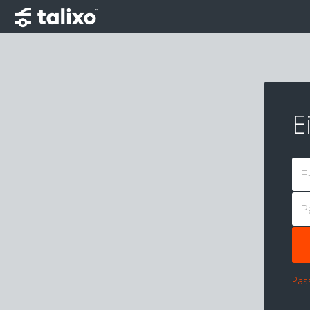
E
E
P
Pas