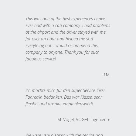
This was one of the best experiences I have
ever had with a cab company. I had problems
at the airport and the driver stayed with me
for over an hour and helped me sort
everything out. I would recommend this
company to anyone. Thank you for such
fabulous service!
R.M.
Ich möchte mich für den super Service Ihrer
Fahrer/in bedanken. Das war Klasse, sehr
flexibel und absolut empfehlenswert!
M. Vogel, VOGEL Ingenieure
We were very pleased with the service and