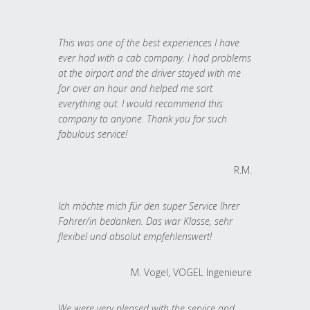
This was one of the best experiences I have
ever had with a cab company. I had problems
at the airport and the driver stayed with me
for over an hour and helped me sort
everything out. I would recommend this
company to anyone. Thank you for such
fabulous service!
R.M.
Ich möchte mich für den super Service Ihrer
Fahrer/in bedanken. Das war Klasse, sehr
flexibel und absolut empfehlenswert!
M. Vogel, VOGEL Ingenieure
We were very pleased with the service and