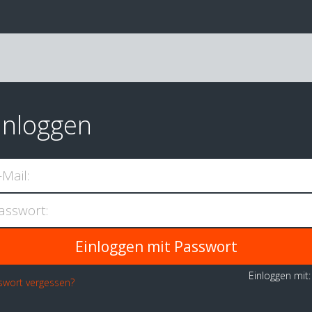
inloggen
-Mail:
asswort:
Einloggen mit
swort vergessen?