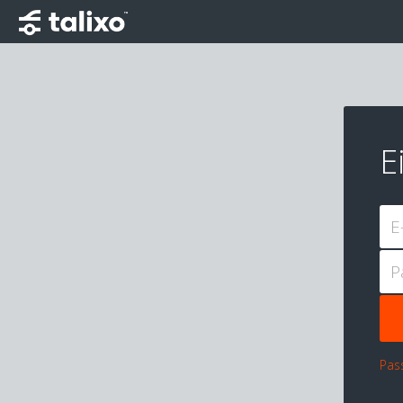
E
E
P
Pas