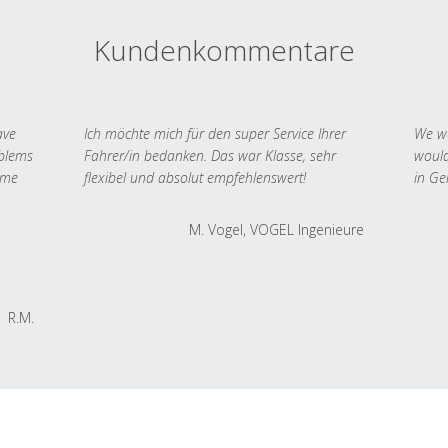
Kundenkommentare
ave
Ich möchte mich für den super Service Ihrer
We we
oblems
Fahrer/in bedanken. Das war Klasse, sehr
would
 me
flexibel und absolut empfehlenswert!
in Ge
M. Vogel, VOGEL Ingenieure
R.M.