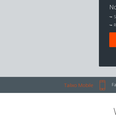
No
S
R
Talixo Mobile
Fa