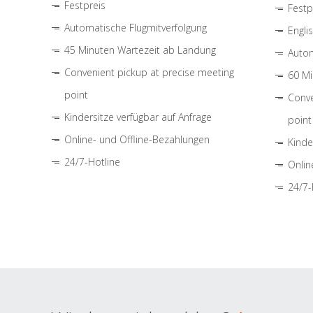
Festpreis
Festp
Automatische Flugmitverfolgung
Engli
45 Minuten Wartezeit ab Landung
Autom
Convenient pickup at precise meeting
60 Mi
point
Conve
Kindersitze verfügbar auf Anfrage
point
Online- und Offline-Bezahlungen
Kinde
24/7-Hotline
Onlin
24/7-