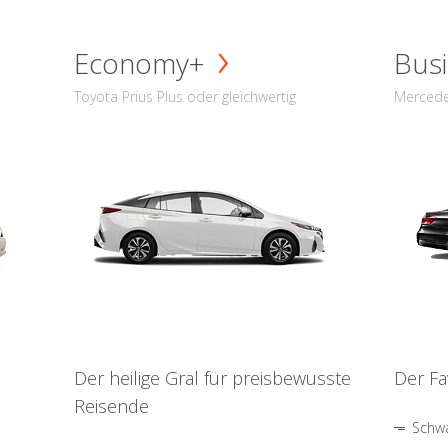
Economy+
Busi
Toyota Prius Plus oder gleichwertig
Mercede
Der heilige Gral für preisbewusste
Der Fa
Reisende
Schwa