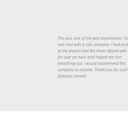
This was one of the best experiences I h
ever had with a cab company. I had pr
at the airport and the driver stayed with
for over an hour and helped me sort
everything out. I would recommend this
company to anyone. Thank you for such
fabulous service!