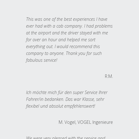
This was one of the best experiences I have
ever had with a cab company. I had problems
at the airport and the driver stayed with me
for over an hour and helped me sort
everything out. I would recommend this
company to anyone. Thank you for such
fabulous service!
R.M.
Ich möchte mich für den super Service Ihrer
Fahrer/in bedanken. Das war Klasse, sehr
flexibel und absolut empfehlenswert!
M. Vogel, VOGEL Ingenieure
We were very pleased with the service and