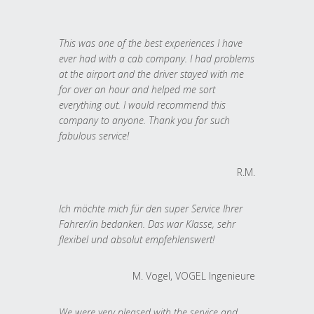
This was one of the best experiences I have
ever had with a cab company. I had problems
at the airport and the driver stayed with me
for over an hour and helped me sort
everything out. I would recommend this
company to anyone. Thank you for such
fabulous service!
R.M.
Ich möchte mich für den super Service Ihrer
Fahrer/in bedanken. Das war Klasse, sehr
flexibel und absolut empfehlenswert!
M. Vogel, VOGEL Ingenieure
We were very pleased with the service and