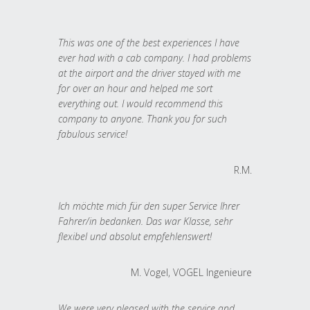
This was one of the best experiences I have
ever had with a cab company. I had problems
at the airport and the driver stayed with me
for over an hour and helped me sort
everything out. I would recommend this
company to anyone. Thank you for such
fabulous service!
R.M.
Ich möchte mich für den super Service Ihrer
Fahrer/in bedanken. Das war Klasse, sehr
flexibel und absolut empfehlenswert!
M. Vogel, VOGEL Ingenieure
We were very pleased with the service and