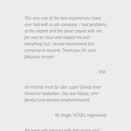
This was one of the best experiences I have
ever had with a cab company. I had problems
at the airport and the driver stayed with me
for over an hour and helped me sort
everything out. I would recommend this
company to anyone. Thank you for such
fabulous service!
R.M.
Ich möchte mich für den super Service Ihrer
Fahrer/in bedanken. Das war Klasse, sehr
flexibel und absolut empfehlenswert!
M. Vogel, VOGEL Ingenieure
We were very pleased with the service and