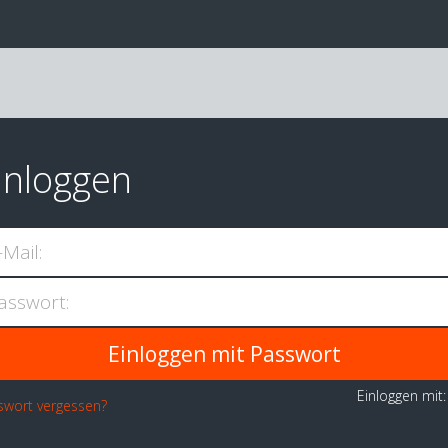
inloggen
-Mail:
asswort:
Einloggen mit
swort vergessen?