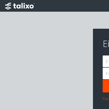
E
E
P
Pas