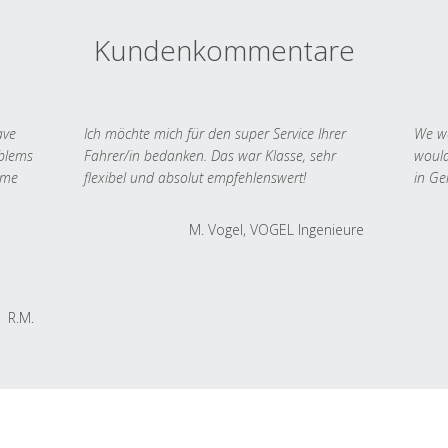
Kundenkommentare
ave
Ich möchte mich für den super Service Ihrer
We we
oblems
Fahrer/in bedanken. Das war Klasse, sehr
would
 me
flexibel und absolut empfehlenswert!
in Ge
M. Vogel, VOGEL Ingenieure
R.M.