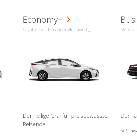
Economy+
Busi
Toyota Prius Plus oder gleichwertig
Mercede
Der heilige Gral für preisbewusste
Der Fa
Reisende
Schwa