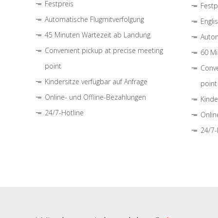
Festpreis
Festp
Automatische Flugmitverfolgung
Engli
45 Minuten Wartezeit ab Landung
Autom
Convenient pickup at precise meeting
60 Mi
point
Conve
Kindersitze verfügbar auf Anfrage
point
Online- und Offline-Bezahlungen
Kinde
24/7-Hotline
Onlin
24/7-