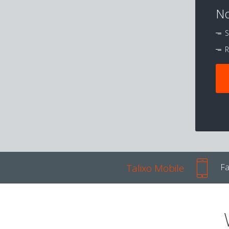
No
S
R
Talixo Mobile
Fa