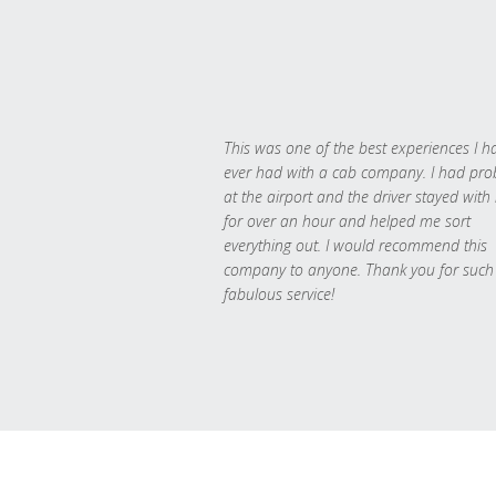
This was one of the best experiences I h
ever had with a cab company. I had pr
at the airport and the driver stayed with
for over an hour and helped me sort
everything out. I would recommend this
company to anyone. Thank you for such
fabulous service!