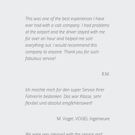
This was one of the best experiences I have
ever had with a cab company. I had problems
at the airport and the driver stayed with me
for over an hour and helped me sort
everything out. I would recommend this
company to anyone. Thank you for such
fabulous service!
R.M.
Ich möchte mich für den super Service Ihrer
Fahrer/in bedanken. Das war Klasse, sehr
flexibel und absolut empfehlenswert!
M. Vogel, VOGEL Ingenieure
We were very pleased with the service and