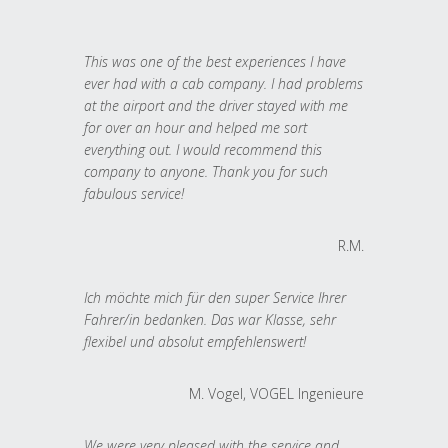
This was one of the best experiences I have
ever had with a cab company. I had problems
at the airport and the driver stayed with me
for over an hour and helped me sort
everything out. I would recommend this
company to anyone. Thank you for such
fabulous service!
R.M.
Ich möchte mich für den super Service Ihrer
Fahrer/in bedanken. Das war Klasse, sehr
flexibel und absolut empfehlenswert!
M. Vogel, VOGEL Ingenieure
We were very pleased with the service and