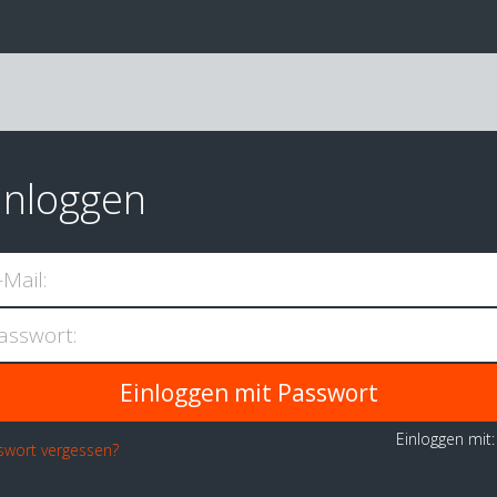
inloggen
-Mail:
asswort:
Einloggen mit
swort vergessen?