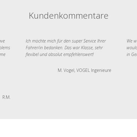
Kundenkommentare
ave
Ich möchte mich für den super Service Ihrer
We we
oblems
Fahrer/in bedanken. Das war Klasse, sehr
would
 me
flexibel und absolut empfehlenswert!
in Ge
M. Vogel, VOGEL Ingenieure
R.M.