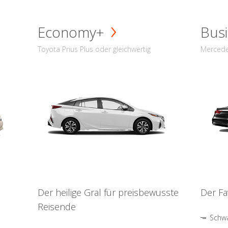
Economy+
Busi
Toyota Prius Plus oder gleichwertig
Mercede
Der heilige Gral für preisbewusste
Der Fa
Reisende
Schwa