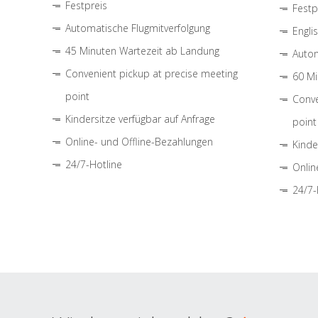
Festpreis
Festp
Automatische Flugmitverfolgung
Engli
45 Minuten Wartezeit ab Landung
Autom
Convenient pickup at precise meeting
60 Mi
point
Conve
Kindersitze verfügbar auf Anfrage
point
Online- und Offline-Bezahlungen
Kinde
24/7-Hotline
Onlin
24/7-