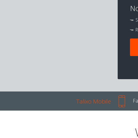
No
S
R
Talixo Mobile
Fa