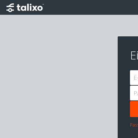
E
E
P
Pas