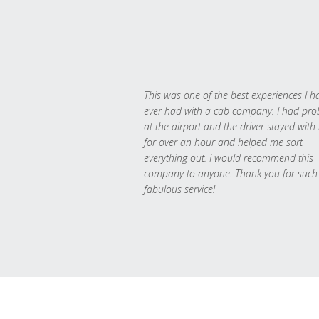
This was one of the best experiences I h
ever had with a cab company. I had pr
at the airport and the driver stayed with
for over an hour and helped me sort
everything out. I would recommend this
company to anyone. Thank you for such
fabulous service!