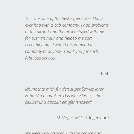
This was one of the best experiences I have
ever had with a cab company. I had problems
at the airport and the driver stayed with me
for over an hour and helped me sort
everything out. I would recommend this
company to anyone. Thank you for such
fabulous service!
R.M.
Ich möchte mich für den super Service Ihrer
Fahrer/in bedanken. Das war Klasse, sehr
flexibel und absolut empfehlenswert!
M. Vogel, VOGEL Ingenieure
We were very pleased with the service and