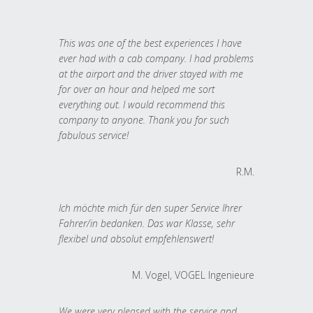
This was one of the best experiences I have
ever had with a cab company. I had problems
at the airport and the driver stayed with me
for over an hour and helped me sort
everything out. I would recommend this
company to anyone. Thank you for such
fabulous service!
R.M.
Ich möchte mich für den super Service Ihrer
Fahrer/in bedanken. Das war Klasse, sehr
flexibel und absolut empfehlenswert!
M. Vogel, VOGEL Ingenieure
We were very pleased with the service and