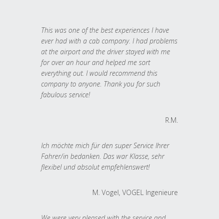
This was one of the best experiences I have
ever had with a cab company. I had problems
at the airport and the driver stayed with me
for over an hour and helped me sort
everything out. I would recommend this
company to anyone. Thank you for such
fabulous service!
R.M.
Ich möchte mich für den super Service Ihrer
Fahrer/in bedanken. Das war Klasse, sehr
flexibel und absolut empfehlenswert!
M. Vogel, VOGEL Ingenieure
We were very pleased with the service and