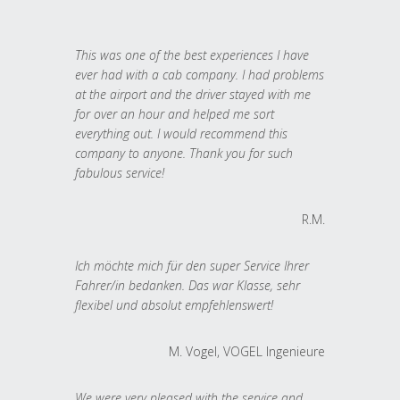
This was one of the best experiences I have
ever had with a cab company. I had problems
at the airport and the driver stayed with me
for over an hour and helped me sort
everything out. I would recommend this
company to anyone. Thank you for such
fabulous service!
R.M.
Ich möchte mich für den super Service Ihrer
Fahrer/in bedanken. Das war Klasse, sehr
flexibel und absolut empfehlenswert!
M. Vogel, VOGEL Ingenieure
We were very pleased with the service and