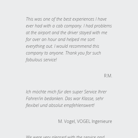
This was one of the best experiences I have
ever had with a cab company. I had problems
at the airport and the driver stayed with me
for over an hour and helped me sort
everything out. I would recommend this
company to anyone. Thank you for such
fabulous service!
R.M.
Ich möchte mich für den super Service Ihrer
Fahrer/in bedanken. Das war Klasse, sehr
flexibel und absolut empfehlenswert!
M. Vogel, VOGEL Ingenieure
We were very pleased with the service and