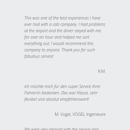
This was one of the best experiences I have
ever had with a cab company. I had problems
at the airport and the driver stayed with me
for over an hour and helped me sort
everything out. I would recommend this
company to anyone. Thank you for such
fabulous service!
R.M.
Ich möchte mich für den super Service Ihrer
Fahrer/in bedanken. Das war Klasse, sehr
flexibel und absolut empfehlenswert!
M. Vogel, VOGEL Ingenieure
We were very pleased with the service and