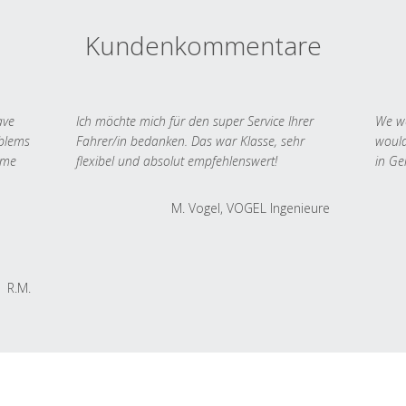
Kundenkommentare
ave
Ich möchte mich für den super Service Ihrer
We we
oblems
Fahrer/in bedanken. Das war Klasse, sehr
would
 me
flexibel und absolut empfehlenswert!
in Ge
M. Vogel, VOGEL Ingenieure
R.M.