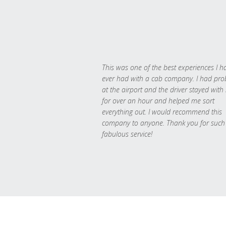
This was one of the best experiences I h
ever had with a cab company. I had pr
at the airport and the driver stayed with
for over an hour and helped me sort
everything out. I would recommend this
company to anyone. Thank you for such
fabulous service!