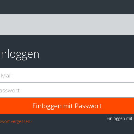
inloggen
-Mail:
asswort:
Einloggen mit
swort vergessen?