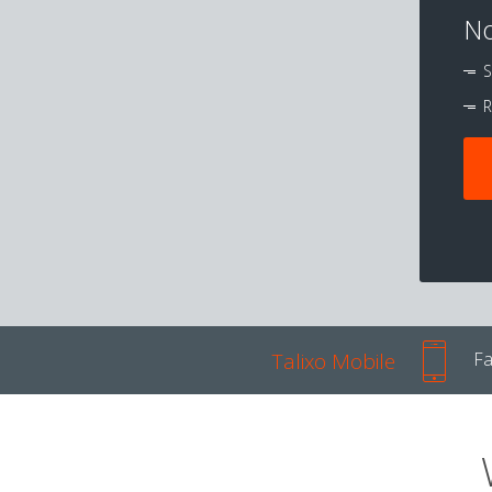
No
S
R
Talixo Mobile
Fa