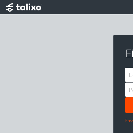
E
E
P
Pas