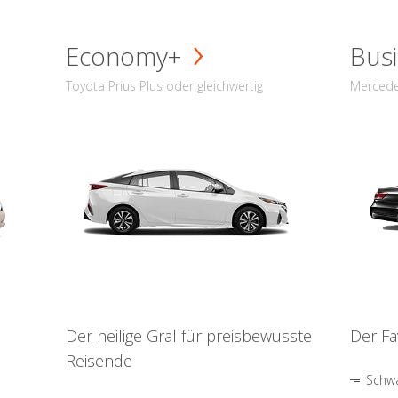
Economy+
Busi
Toyota Prius Plus oder gleichwertig
Mercede
Der heilige Gral für preisbewusste
Der Fa
Reisende
Schwa