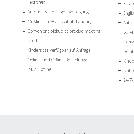
Festpreis
Festp
Automatische Flugmitverfolgung
Engli
45 Minuten Wartezeit ab Landung
Autom
Convenient pickup at precise meeting
60 Mi
point
Conve
Kindersitze verfügbar auf Anfrage
point
Online- und Offline-Bezahlungen
Kinde
24/7-Hotline
Onlin
24/7-