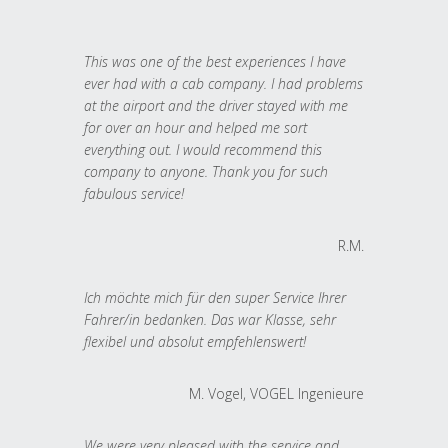
This was one of the best experiences I have
ever had with a cab company. I had problems
at the airport and the driver stayed with me
for over an hour and helped me sort
everything out. I would recommend this
company to anyone. Thank you for such
fabulous service!
R.M.
Ich möchte mich für den super Service Ihrer
Fahrer/in bedanken. Das war Klasse, sehr
flexibel und absolut empfehlenswert!
M. Vogel, VOGEL Ingenieure
We were very pleased with the service and