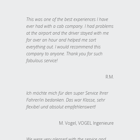
This was one of the best experiences I have
ever had with a cab company. I had problems
at the airport and the driver stayed with me
for over an hour and helped me sort
everything out. I would recommend this
company to anyone. Thank you for such
fabulous service!
R.M.
Ich möchte mich für den super Service Ihrer
Fahrer/in bedanken. Das war Klasse, sehr
flexibel und absolut empfehlenswert!
M. Vogel, VOGEL Ingenieure
We were very pleased with the service and