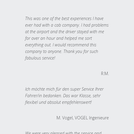
This was one of the best experiences I have
ever had with a cab company. I had problems
at the airport and the driver stayed with me
for over an hour and helped me sort
everything out. I would recommend this
company to anyone. Thank you for such
fabulous service!
R.M.
Ich möchte mich für den super Service Ihrer
Fahrer/in bedanken. Das war Klasse, sehr
flexibel und absolut empfehlenswert!
M. Vogel, VOGEL Ingenieure
We were very pleased with the service and