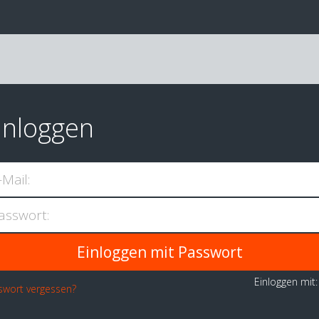
inloggen
-Mail:
asswort:
Einloggen mit
swort vergessen?