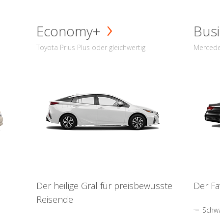
Economy+
Busi
Toyota Prius Plus oder gleichwertig
Mercede
Der heilige Gral für preisbewusste
Der Fa
Reisende
Schwa