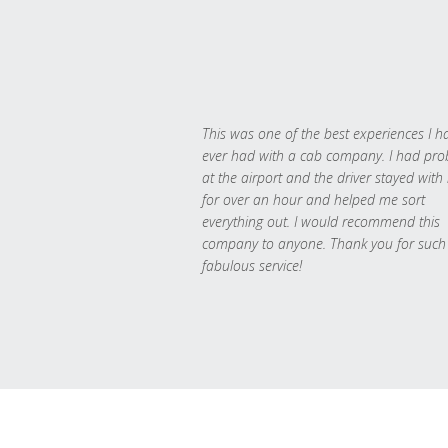
This was one of the best experiences I h
ever had with a cab company. I had pr
at the airport and the driver stayed with
for over an hour and helped me sort
everything out. I would recommend this
company to anyone. Thank you for such
fabulous service!