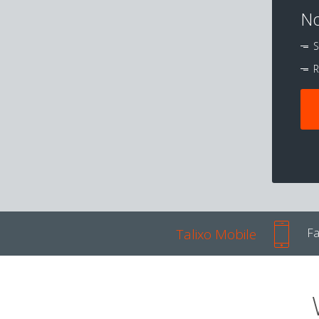
No
S
R
Talixo Mobile
Fa