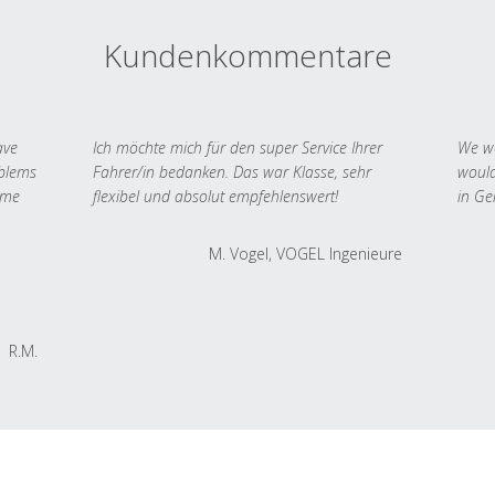
Kundenkommentare
ave
Ich möchte mich für den super Service Ihrer
We we
oblems
Fahrer/in bedanken. Das war Klasse, sehr
would
 me
flexibel und absolut empfehlenswert!
in Ge
M. Vogel, VOGEL Ingenieure
R.M.