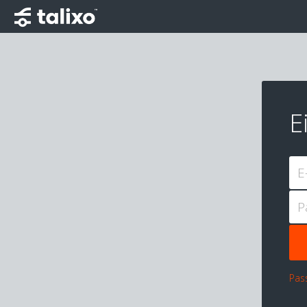
E
E
P
Pas