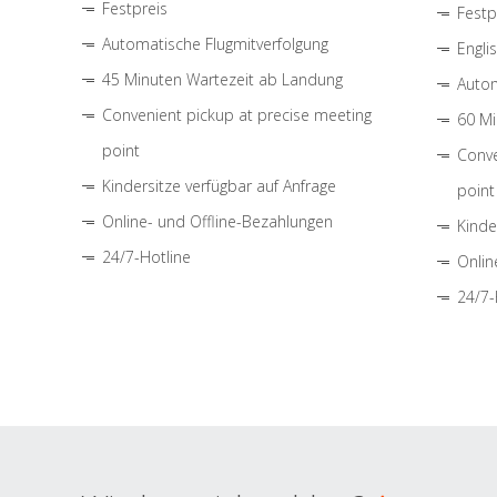
Festpreis
Festp
Automatische Flugmitverfolgung
Engli
45 Minuten Wartezeit ab Landung
Autom
Convenient pickup at precise meeting
60 Mi
point
Conve
Kindersitze verfügbar auf Anfrage
point
Online- und Offline-Bezahlungen
Kinde
24/7-Hotline
Onlin
24/7-