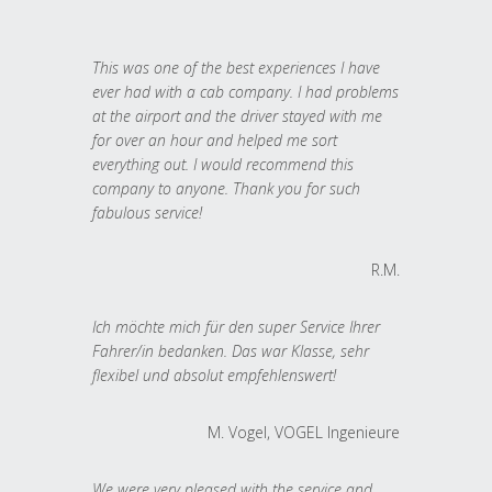
This was one of the best experiences I have
ever had with a cab company. I had problems
at the airport and the driver stayed with me
for over an hour and helped me sort
everything out. I would recommend this
company to anyone. Thank you for such
fabulous service!
R.M.
Ich möchte mich für den super Service Ihrer
Fahrer/in bedanken. Das war Klasse, sehr
flexibel und absolut empfehlenswert!
M. Vogel, VOGEL Ingenieure
We were very pleased with the service and