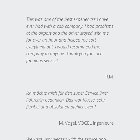
This was one of the best experiences I have
ever had with a cab company. I had problems
at the airport and the driver stayed with me
for over an hour and helped me sort
everything out. I would recommend this
company to anyone. Thank you for such
fabulous service!
R.M.
Ich möchte mich für den super Service Ihrer
Fahrer/in bedanken. Das war Klasse, sehr
flexibel und absolut empfehlenswert!
M. Vogel, VOGEL Ingenieure
We were very pleased with the service and