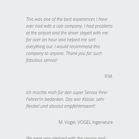
This was one of the best experiences I have
ever had with a cab company. I had problems
at the airport and the driver stayed with me
for over an hour and helped me sort
everything out. I would recommend this
company to anyone. Thank you for such
fabulous service!
R.M.
Ich möchte mich für den super Service Ihrer
Fahrer/in bedanken. Das war Klasse, sehr
flexibel und absolut empfehlenswert!
M. Vogel, VOGEL Ingenieure
We were very pleased with the service and