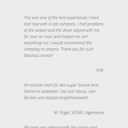
This was one of the best experiences I have
ever had with a cab company. I had problems
at the airport and the driver stayed with me
for over an hour and helped me sort
everything out. I would recommend this
company to anyone. Thank you for such
fabulous service!
R.M.
Ich möchte mich für den super Service Ihrer
Fahrer/in bedanken. Das war Klasse, sehr
flexibel und absolut empfehlenswert!
M. Vogel, VOGEL Ingenieure
We were very pleased with the service and