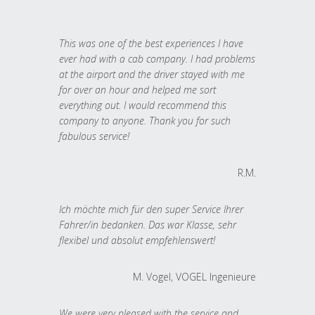
This was one of the best experiences I have
ever had with a cab company. I had problems
at the airport and the driver stayed with me
for over an hour and helped me sort
everything out. I would recommend this
company to anyone. Thank you for such
fabulous service!
R.M.
Ich möchte mich für den super Service Ihrer
Fahrer/in bedanken. Das war Klasse, sehr
flexibel und absolut empfehlenswert!
M. Vogel, VOGEL Ingenieure
We were very pleased with the service and