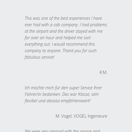
This was one of the best experiences I have
ever had with a cab company. I had problems
at the airport and the driver stayed with me
for over an hour and helped me sort
everything out. I would recommend this
company to anyone. Thank you for such
fabulous service!
R.M.
Ich möchte mich für den super Service Ihrer
Fahrer/in bedanken. Das war Klasse, sehr
flexibel und absolut empfehlenswert!
M. Vogel, VOGEL Ingenieure
We were very pleased with the service and