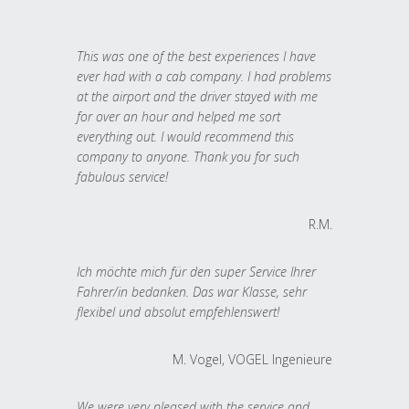
This was one of the best experiences I have
ever had with a cab company. I had problems
at the airport and the driver stayed with me
for over an hour and helped me sort
everything out. I would recommend this
company to anyone. Thank you for such
fabulous service!
R.M.
Ich möchte mich für den super Service Ihrer
Fahrer/in bedanken. Das war Klasse, sehr
flexibel und absolut empfehlenswert!
M. Vogel, VOGEL Ingenieure
We were very pleased with the service and