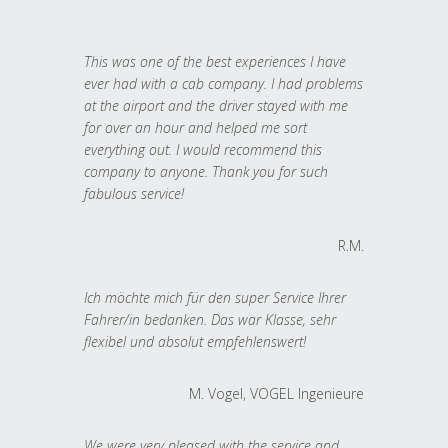
This was one of the best experiences I have
ever had with a cab company. I had problems
at the airport and the driver stayed with me
for over an hour and helped me sort
everything out. I would recommend this
company to anyone. Thank you for such
fabulous service!
R.M.
Ich möchte mich für den super Service Ihrer
Fahrer/in bedanken. Das war Klasse, sehr
flexibel und absolut empfehlenswert!
M. Vogel, VOGEL Ingenieure
We were very pleased with the service and