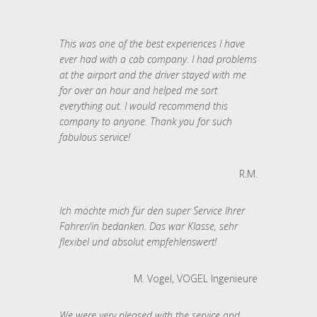
This was one of the best experiences I have
ever had with a cab company. I had problems
at the airport and the driver stayed with me
for over an hour and helped me sort
everything out. I would recommend this
company to anyone. Thank you for such
fabulous service!
R.M.
Ich möchte mich für den super Service Ihrer
Fahrer/in bedanken. Das war Klasse, sehr
flexibel und absolut empfehlenswert!
M. Vogel, VOGEL Ingenieure
We were very pleased with the service and