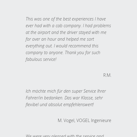
This was one of the best experiences I have
ever had with a cab company. I had problems
at the airport and the driver stayed with me
for over an hour and helped me sort
everything out. I would recommend this
company to anyone. Thank you for such
fabulous service!
R.M.
Ich möchte mich für den super Service Ihrer
Fahrer/in bedanken. Das war Klasse, sehr
flexibel und absolut empfehlenswert!
M. Vogel, VOGEL Ingenieure
We were very pleased with the service and