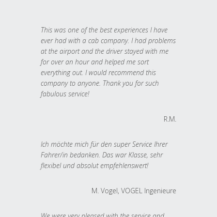
This was one of the best experiences I have
ever had with a cab company. I had problems
at the airport and the driver stayed with me
for over an hour and helped me sort
everything out. I would recommend this
company to anyone. Thank you for such
fabulous service!
R.M.
Ich möchte mich für den super Service Ihrer
Fahrer/in bedanken. Das war Klasse, sehr
flexibel und absolut empfehlenswert!
M. Vogel, VOGEL Ingenieure
We were very pleased with the service and