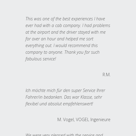
This was one of the best experiences I have
ever had with a cab company. I had problems
at the airport and the driver stayed with me
for over an hour and helped me sort
everything out. I would recommend this
company to anyone. Thank you for such
fabulous service!
R.M.
Ich möchte mich für den super Service Ihrer
Fahrer/in bedanken. Das war Klasse, sehr
flexibel und absolut empfehlenswert!
M. Vogel, VOGEL Ingenieure
We were very pleased with the service and