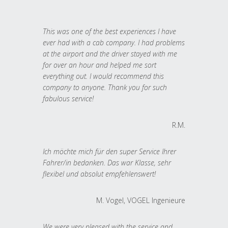
This was one of the best experiences I have
ever had with a cab company. I had problems
at the airport and the driver stayed with me
for over an hour and helped me sort
everything out. I would recommend this
company to anyone. Thank you for such
fabulous service!
R.M.
Ich möchte mich für den super Service Ihrer
Fahrer/in bedanken. Das war Klasse, sehr
flexibel und absolut empfehlenswert!
M. Vogel, VOGEL Ingenieure
We were very pleased with the service and