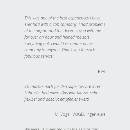
This was one of the best experiences I have
ever had with a cab company. I had problems
at the airport and the driver stayed with me
for over an hour and helped me sort
everything out. I would recommend this
company to anyone. Thank you for such
fabulous service!
R.M.
Ich möchte mich für den super Service Ihrer
Fahrer/in bedanken. Das war Klasse, sehr
flexibel und absolut empfehlenswert!
M. Vogel, VOGEL Ingenieure
We were very pleased with the service and