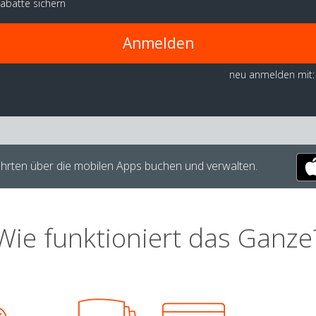
abatte sichern
Anmelden
neu anmelden mit:
hrten über die mobilen Apps buchen und verwalten.
Wie funktioniert das Ganze