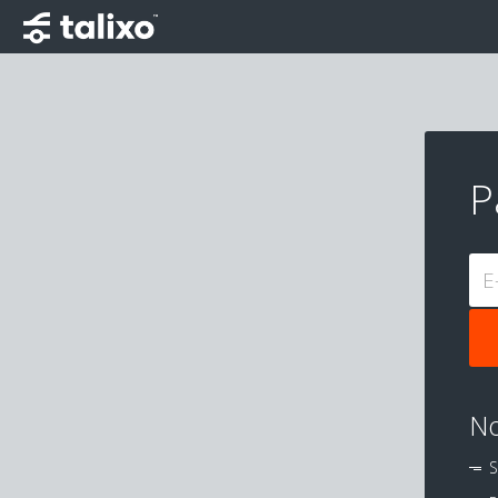
P
E
No
S