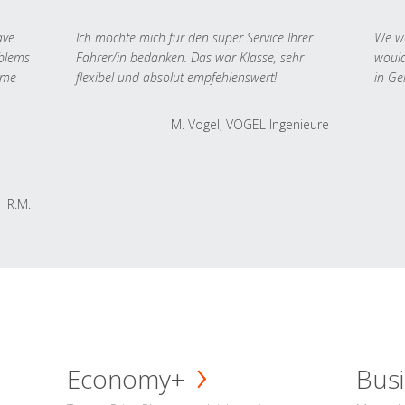
ave
Ich möchte mich für den super Service Ihrer
We we
oblems
Fahrer/in bedanken. Das war Klasse, sehr
would
 me
flexibel und absolut empfehlenswert!
in Ge
M. Vogel, VOGEL Ingenieure
R.M.
Economy+
Busi