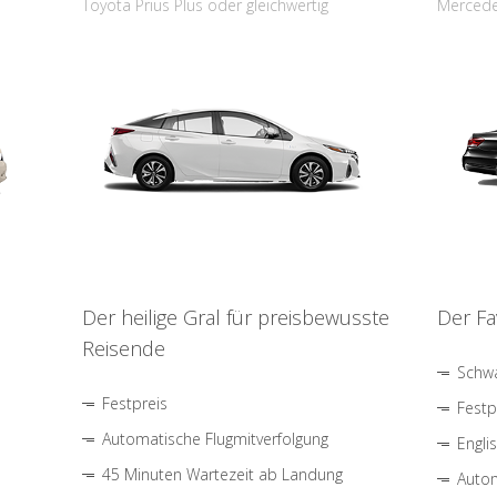
Toyota Prius Plus oder gleichwertig
Mercede
Der heilige Gral für preisbewusste
Der Fa
Reisende
Schwa
Festpreis
Festp
Automatische Flugmitverfolgung
Engli
45 Minuten Wartezeit ab Landung
Autom