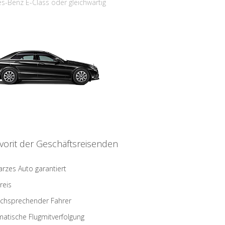
s-Benz E-Class oder gleichwärtig
vorit der Geschäftsreisenden
rzes Auto garantiert
reis
schsprechender Fahrer
atische Flugmitverfolgung