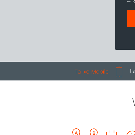
R
Talixo Mobile
Fa